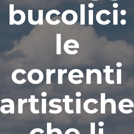
bucolici:
le
correnti
artistich
che li