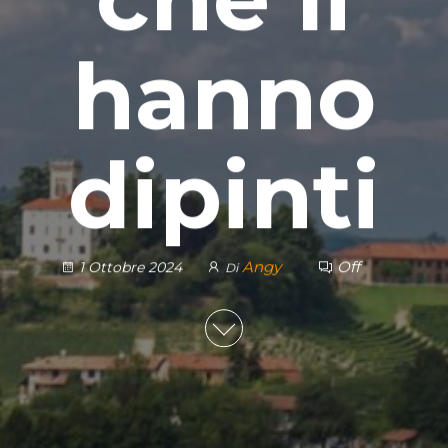
hanno
dipinti
Angy
Off
1 Ottobre 2024
Di