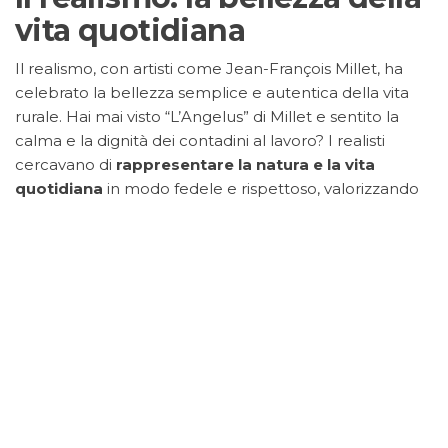
vita quotidiana
Il realismo, con artisti come Jean-François Millet, ha
celebrato la bellezza semplice e autentica della vita
rurale. Hai mai visto “L’Angelus” di Millet e sentito la
calma e la dignità dei contadini al lavoro? I realisti
cercavano di
rappresentare la natura e la vita
quotidiana
in modo fedele e rispettoso, valorizzando
la laboriosità e la connessione con la terra. Non ti
sembra che questi dipinti ci invitino a riscoprire la
bellezza nelle piccole cose?
Il post-impressionismo:
emozione e soggettività
Il post-impressionismo ha portato una nuova
dimensione emotiva e soggettiva
alla
rappresentazione dei paesaggi. Hai mai osservato i