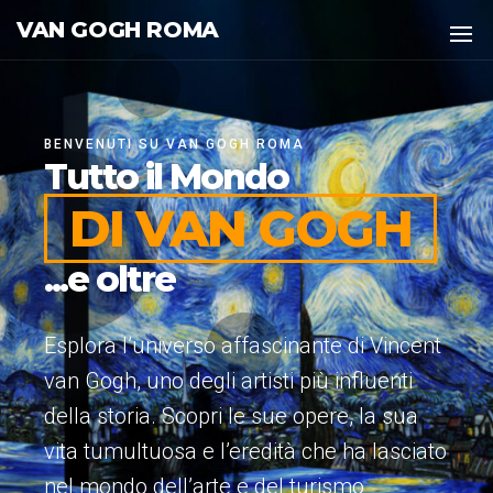
VAN GOGH ROMA
BENVENUTI SU VAN GOGH ROMA
Tutto il Mondo
DI VAN GOGH
...e oltre
Esplora l’universo affascinante di Vincent
van Gogh, uno degli artisti più influenti
della storia. Scopri le sue opere, la sua
vita tumultuosa e l’eredità che ha lasciato
nel mondo dell’arte e del turismo